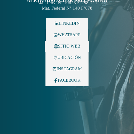
ALEJANDRO CUÑE PELLEGRINO
Mat. Prov. N° 10623 F°288 T° I
Mat. Federal N° 140 F°678
LINKEDIN
WHATSAPP
SITIO WEB
UBICACIÓN
INSTAGRAM
FACEBOOK